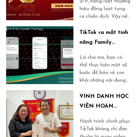
2/9, hàng loạt thương
hiệu đồng loạt tung
ra chiến dịch. Vậy nếu
khách hàng tiếp cận
quá nhiều nội dung,
TikTok ra mắt tính
thì thử hỏi: làm sao để
năng Family
bài viết của bạn
Pairing mới: Giữ an
không trôi tuột giữa
Là cha mẹ, bạn có
toàn, mở cuộc trò
biển content na ná
thể thực hiện một số
nhau?
chuyện gia đình
bước để bảo vệ con
khỏi những nội dung
độc hại trên mạng.
Tính năng Family
VINH DANH HỌC
Pairing của TikTok cho
VIÊN HOÀN
phép bạn liên kết tài
THÀNH KHÓA
khoản của mình với
Hành trình chinh phục
HỌC TIKTOK TẠI
tài khoản của con để
TikTok không chỉ đơn
giám sát và kiểm soát
3T ACADEMY
thuần là quay video,