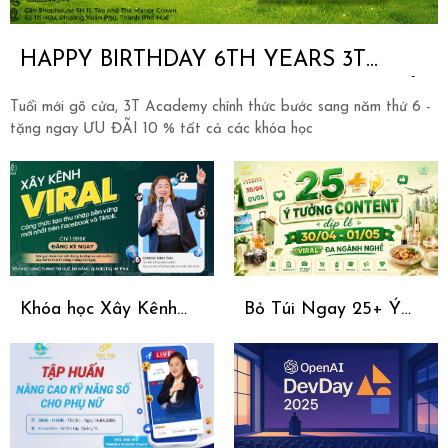
HAPPY BIRTHDAY 6TH YEARS 3T
ACADEMY - ƯU ĐÃI NGẬP TRÀN THỔI
Tuổi mới gõ cửa, 3T Academy chính thức bước sang năm thứ 6 -
NẾN 6 TUỔI CÙNG 3T ACADEMY
tặng ngay ƯU ĐÃI 10 % tất cả các khóa học
Khóa học Xây Kênh
Bỏ Túi Ngay 25+ Ý
Viral – Công thức tạo
Tưởng Content
thu nhập bền vững
Marketing 30/4 - 1/5
trên Facebook &
Viral Đa Ngành Nghề
TikTok
[2026]