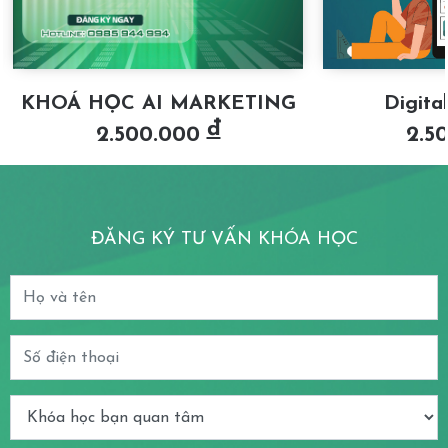
KHOÁ HỌC AI MARKETING
Digita
đ
2.500.000
2.5
ĐĂNG KÝ TƯ VẤN KHÓA HỌC