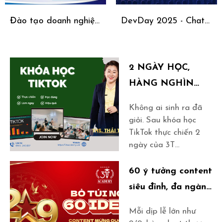
Đào tạo doanh nghiệp:
DevDay 2025 - Chat
Giải pháp kỹ năng số
GPT Trở Thành “Trung
& bán hàng online cho
Tâm Điều Khiển” Của
Hội phụ nữ tại Lao
Thế Giới Số
2 NGÀY HỌC,
Bảo – Tân Lập
HÀNG NGHÌN
LƯỢT XEM - BẠN
Không ai sinh ra đã
ĐÃ SẴN SÀNG
giỏi. Sau khóa học
CHƯA?
TikTok thực chiến 2
ngày của 3T
Academy, học viên đã
tạo ra những kết quả
60 ý tưởng content
đầu tiên. Bạn đã sẵn
siêu đỉnh, đa ngành
sàng bứt phá và xây
cho dịp lễ Quốc
dựng kênh TikTok cho
Mỗi dịp lễ lớn như
khánh 2/9
riêng mình chưa?