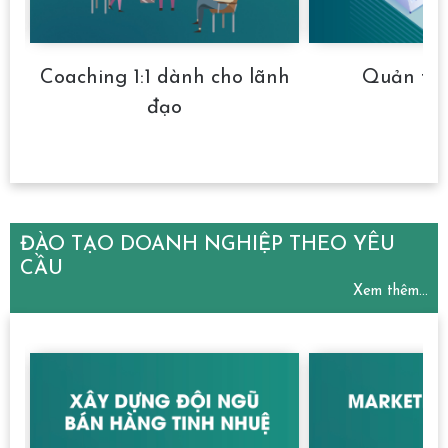
Coaching 1:1 dành cho lãnh
Quản trị
đạo
ĐÀO TẠO DOANH NGHIỆP THEO YÊU
CẦU
Xem thêm...