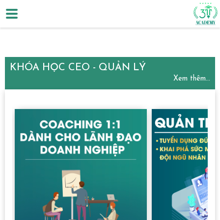
KHÓA HỌC CEO - QUẢN LÝ
Xem thêm...