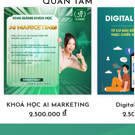
QUAN TÂM
KHOÁ HỌC AI MARKETING
Digita
đ
2.500.000
2.5