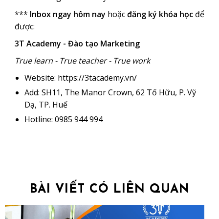
***
Inbox ngay hôm nay
hoặc
đăng ký khóa học
để
được:
3T Academy - Đào tạo Marketing
True learn - True teacher - True work
Website: https://3tacademy.vn/
Add: SH11, The Manor Crown, 62 Tố Hữu, P. Vỹ
Dạ, TP. Huế
Hotline: 0985 944 994
BÀI VIẾT CÓ LIÊN QUAN