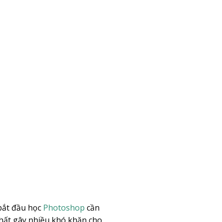
bắt đầu học
Photoshop
cần
nhất gây nhiều khó khăn cho