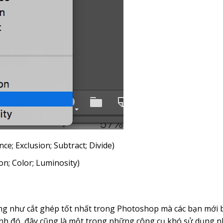
ce; Exclusion; Subtract; Divide)
n; Color; Luminosity)
ng như cắt ghép tốt nhất trong Photoshop mà các bạn mới 
cạnh đó, đây cũng là một trong những công cụ khó sử dụng 