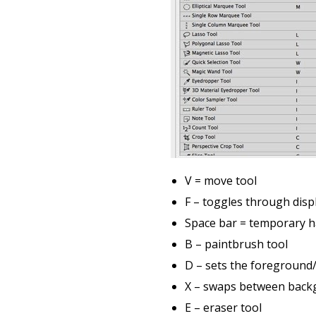
V = move tool
F – toggles through dis
Space bar = temporary 
B – paintbrush tool
D – sets the foreground
X – swaps between back
E – eraser tool