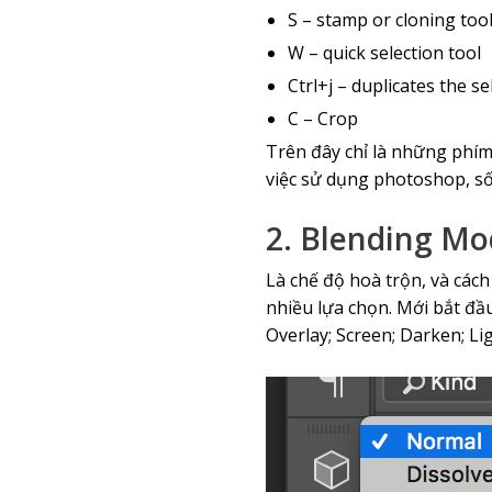
S – stamp or cloning too
W – quick selection tool
Ctrl+j – duplicates the se
C – Crop
Trên đây chỉ là những phím
việc sử dụng photoshop, số 
2. Blending M
Là chế độ hoà trộn, và các
nhiều lựa chọn. Mới bắt đầ
Overlay; Screen; Darken; Lig