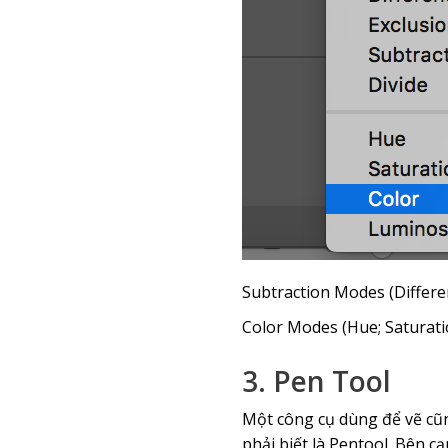
Subtraction Modes (Differen
Color Modes (Hue; Saturatio
3. Pen Tool
Một công cụ dùng để vẽ cũ
phải biết là Pentool. Bên 