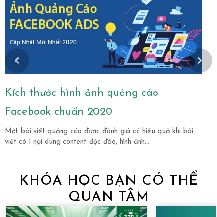
Kích thước hình ảnh quảng cáo
9
Facebook chuẩn 2020
Một bài viết quảng cáo được đánh giá có hiệu quả khi bài
K
viết có 1 nội dung content độc đáo, hình ảnh...
l
c
KHÓA HỌC BẠN CÓ THỂ
QUAN TÂM