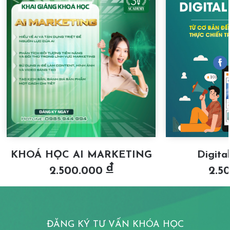
KHOÁ HỌC AI MARKETING
Digita
đ
2.500.000
2.5
ĐĂNG KÝ TƯ VẤN KHÓA HỌC