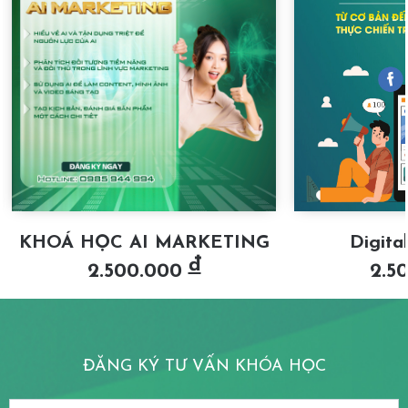
KHOÁ HỌC AI MARKETING
Digita
đ
2.500.000
2.5
ĐĂNG KÝ TƯ VẤN KHÓA HỌC