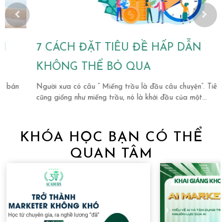
7 CÁCH ĐẶT TIÊU ĐỀ HẤP DẪN
KHÔNG THỂ BỎ QUA
Người xưa có câu ” Miếng trầu là đầu câu chuyện”. Tiêu đề
N
cũng giống như miếng trầu, nó là khởi đầu của một...
m
c
KHÓA HỌC BẠN CÓ THỂ
QUAN TÂM