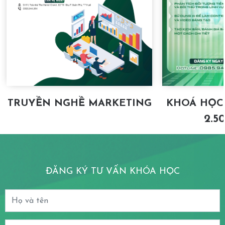
TRUYỀN NGHỀ MARKETING
KHOÁ HỌC
2.5
ĐĂNG KÝ TƯ VẤN KHÓA HỌC