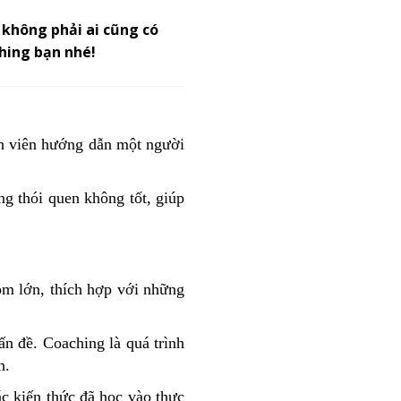
 không phải ai cũng có
hing bạn nhé!
ện viên hướng dẫn một người
ng thói quen không tốt, giúp
óm lớn, thích hợp với những
vấn đề. Coaching là quá trình
h.
các kiến thức đã học vào thực