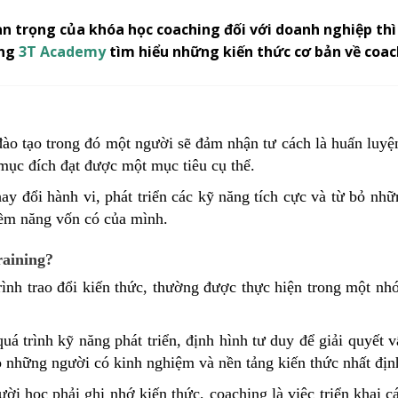
n trọng của khóa học coaching đối với doanh nghiệp thì
ùng
3T Academy
tìm hiểu những kiến thức cơ bản về coac
đào tạo trong đó một người sẽ đảm nhận tư cách là huấn luy
ục đích đạt được một mục tiêu cụ thể.
ay đổi hành vi, phát triển các kỹ năng tích cực và từ bỏ nhữ
iềm năng vốn có của mình.
raining?
rình trao đổi kiến thức, thường được thực hiện trong một nh
quá trình kỹ năng phát triển, định hình tư duy để giải quyết 
 những người có kinh nghiệm và nền tảng kiến thức nhất địn
ười học phải ghi nhớ kiến ​​thức, coaching là việc triển khai 