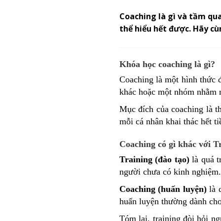
Coaching là gì và tầm qua
thể hiểu hết được. Hãy c
Khóa học coaching là gì?
Coaching là một hình thức 
khác hoặc một nhóm nhằm m
Mục đích của coaching là th
mỗi cá nhân khai thác hết t
Coaching có gì khác với T
Training (đào tạo)
là quá t
người chưa có kinh nghiệm.
Coaching (huấn luyện)
là 
huấn luyện thường dành cho
Tóm lại, training đòi hỏi ng